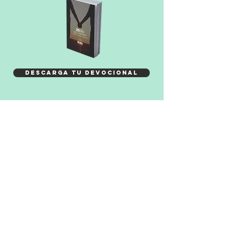
DESCARGA TU DEVOCIONAL
CONTACTANOS
juanyperla
@email.com
408-782-4360
San Francisco,
California