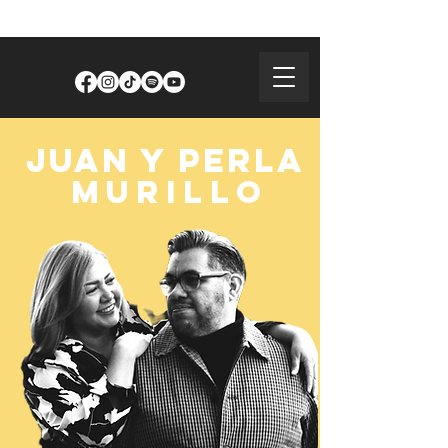
juan y perla
murillo